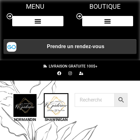
MENU
BOUTIQUE
NOS SERVICES
CERTIFICAT CADEAU
LIVRAISON GRATUITE 100$+
NORMANDIN
SHAWINIGAN