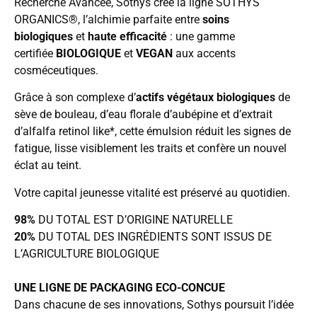
Recherche Avancée, Sothys crée la ligne SOTHYS
ORGANICS®, l’alchimie parfaite entre
soins
biologiques
et
haute efficacité
: une gamme
certifiée
BIOLOGIQUE
et
VEGAN
aux accents
cosméceutiques.
Grâce à son complexe d’
actifs végétaux biologiques
de
sève de bouleau, d’eau florale d’aubépine et d’extrait
d’alfalfa retinol like*, cette émulsion réduit les signes de
fatigue, lisse visiblement les traits et confère un nouvel
éclat au teint.
Votre capital jeunesse vitalité est préservé au quotidien.
98%
DU TOTAL EST D’ORIGINE NATURELLE
20%
DU TOTAL DES INGRÉDIENTS SONT ISSUS DE
L’AGRICULTURE BIOLOGIQUE
UNE LIGNE DE PACKAGING ECO-CONCUE
Dans chacune de ses innovations, Sothys poursuit l’idée