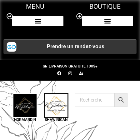
MENU
BOUTIQUE
NOS SERVICES
CERTIFICAT CADEAU
LIVRAISON GRATUITE 100$+
NORMANDIN
SHAWINIGAN