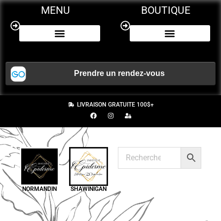
MENU
BOUTIQUE
NOS SERVICES
CERTIFICAT CADEAU
LIVRAISON GRATUITE 100$+
NORMANDIN
SHAWINIGAN