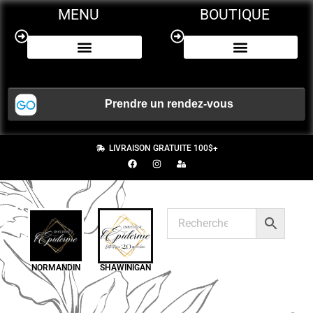
MENU
BOUTIQUE
NOS SERVICES
CERTIFICAT CADEAU
LIVRAISON GRATUITE 100$+
NORMANDIN
SHAWINIGAN