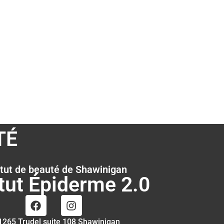
TÉ
itut de beauté de Shawinigan
itut Épiderme 2.0
1265 Trudel suite 108 Shawinigan