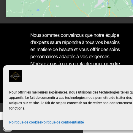
Nous sommes convaincus que notre équipe
d’experts saura répondre à tous vos besoins
en matière de beauté et vous offrir des soins
personnalisés adaptés à vos exigences.
N’hésitez pas à
nous contacter
pour prendre
rendez-vous ou pour obtenir des conseils
personnalisés sur les produits et les traitements
que nous proposons. Nous sommes là pour
vous aider à vous sentir bien dans votre peau.
Pour offrir les meilleures expériences, nous utilisons des technologies telles 
appareils. Le fait de consentir à ces technologies nous permettra de traiter de
uniques sur ce site. Le fait de ne pas consentir ou de retirer son consentement p
© 2026 Institut Épiderme. Tous droit réservé
fonctions.
Politique de cookies
Politique de confidentialité