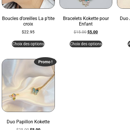
Boucles d’oreilles La p’tite
Bracelets Kokette pour
Duo 
croix
Enfant
$
22.95
$
15.00
$
5.00
Choix des options
Choix des options
A
Promo !
Duo Papillon Kokette
$
25.00
$
5.00