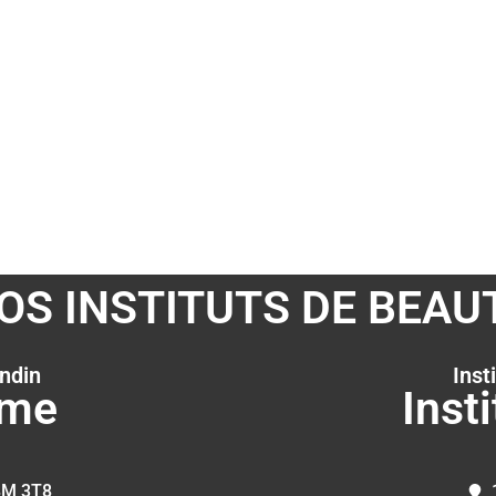
OS INSTITUTS DE BEAU
ndin
Inst
rme
Inst
8M 3T8