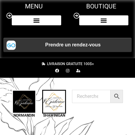
MENU
BOUTIQUE
NOS SERVICES
CERTIFICAT CADEAU
LIVRAISON GRATUITE 100$+
NORMANDIN
SHAWINIGAN