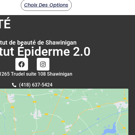
Choix Des Options
TÉ
itut de beauté de Shawinigan
itut Épiderme 2.0
1265 Trudel suite 108 Shawinigan
(418) 637-5424