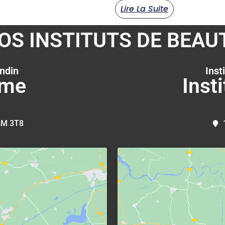
Lire La Suite
OS INSTITUTS DE BEAU
ndin
Inst
rme
Inst
8M 3T8