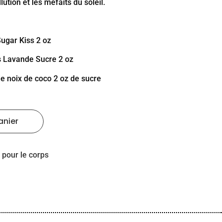
ution et les méfaits du soleil.
ugar Kiss 2 oz
s Lavande Sucre 2 oz
e noix de coco 2 oz de sucre
anier
 pour le corps