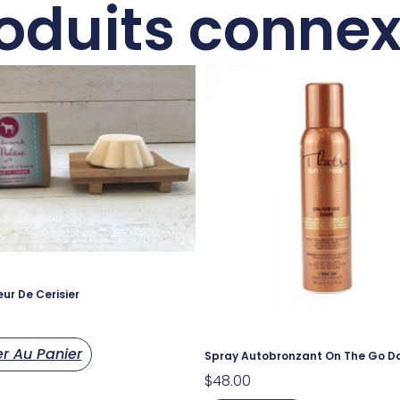
oduits conne
ur De Cerisier
er Au Panier
Spray Autobronzant On The Go D
$
48.00