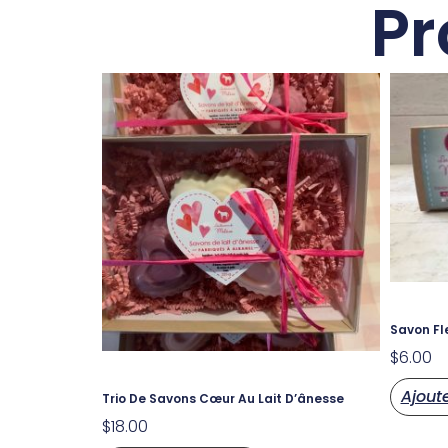
Pr
Savon Fle
$
6.00
Ajout
Trio De Savons Cœur Au Lait D’ânesse
$
18.00