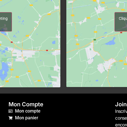
Cliq
eting
Mon Compte
Join
Mon compte
Inscri
Mon panier
consei
encor