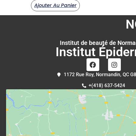
Ajouter Au Panier
N
Institut de beauté de Norma
Institut Épide
1172 Rue Roy, Normandin, QC G
+(418) 637-5424