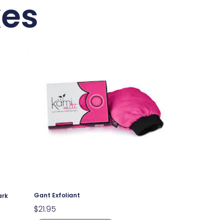
xes
Gant Exfoliant
ark
$
21.95