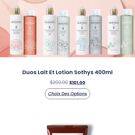
Duos Lait Et Lotion Sothys 400ml
$
202.00
$
101.00
Choix Des Options