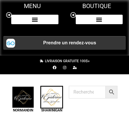
MENU
BOUTIQUE
NOS SERVICES
CERTIFICAT CADEAU
LIVRAISON GRATUITE 100$+
NORMANDIN
SHAWINIGAN