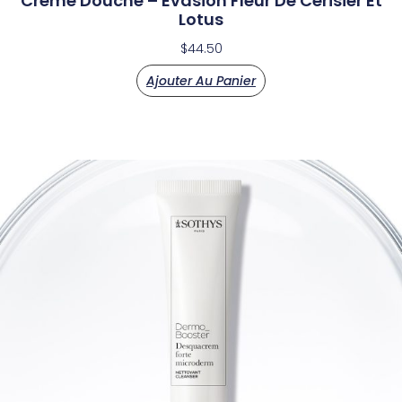
Crème Douche – Evasion Fleur De Cerisier Et
Lotus
$
44.50
Ajouter Au Panier