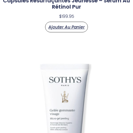
Capsules Resurfaçantes Jeunesse – Sérum Au
Rétinol Pur
$
199.95
Ajouter Au Panier