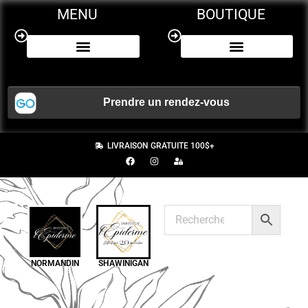
MENU
BOUTIQUE
NOS SERVICES
CERTIFICAT CADEAU
LIVRAISON GRATUITE 100$+
NORMANDIN
SHAWINIGAN