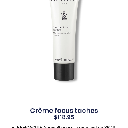
Crème focus taches
$
118.95
EFFICACITÉ
Après 30 jours la peau est de 39%*