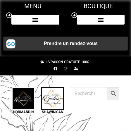
MENU
BOUTIQUE
NOS SERVICES
CERTIFICAT CADEAU
LIVRAISON GRATUITE 100$+
NORMANDIN
SHAWINIGAN