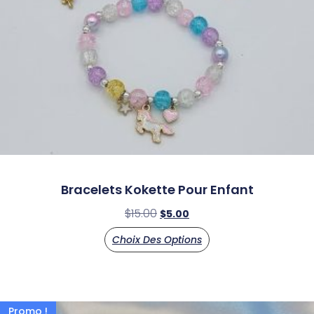
Bracelets Kokette Pour Enfant
$
15.00
$
5.00
Choix Des Options
Promo !