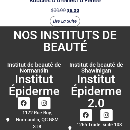
Boucles D’oreilles La Perlée
$
30.00
$
5.00
Lire La Suite
NOS INSTITUTS DE
BEAUTÉ
Institut de beauté de
Institut de beauté de
Normandin
Shawinigan
Institut
Institut
Épiderme
Épiderme
2.0
1172 Rue Roy,
Normandin, QC G8M
1265 Trudel suite 108
3T8