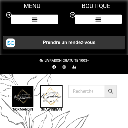
MENU
BOUTIQUE
NOS SERVICES
CERTIFICAT CADEAU
LIVRAISON GRATUITE 100$+
NORMANDIN
SHAWINIGAN