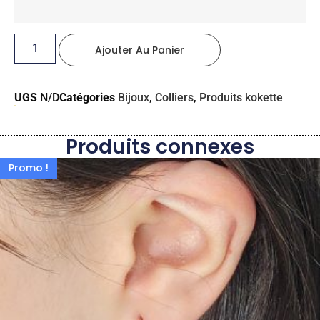
Ajouter Au Panier
UGS
N/D
Catégories
Bijoux
,
Colliers
,
Produits kokette
Produits connexes
Promo !