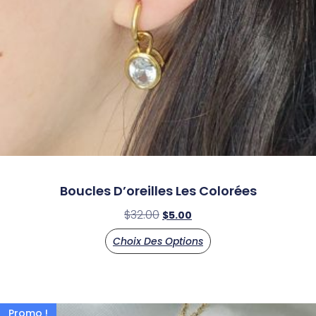
Boucles D’oreilles Les Colorées
$
32.00
$
5.00
Choix Des Options
Promo !