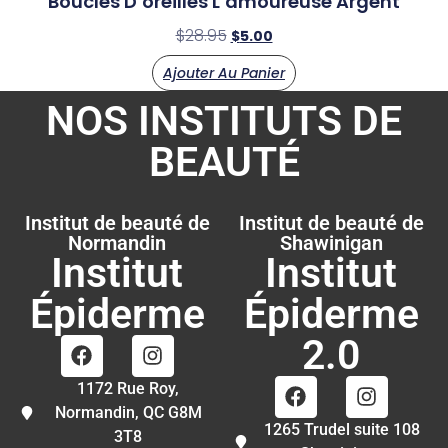
Boucles D’oreilles L’amoureuse Argent
$
28.95
$
5.00
Ajouter Au Panier
NOS INSTITUTS DE
BEAUTÉ
Institut de beauté de
Institut de beauté de
Normandin
Shawinigan
Institut
Institut
Épiderme
Épiderme
2.0
1172 Rue Roy,
Normandin, QC G8M
1265 Trudel suite 108
3T8