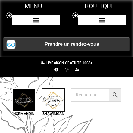
MENU
BOUTIQUE
NOS SERVICES
CERTIFICAT CADEAU
LIVRAISON GRATUITE 100$+
NORMANDIN
SHAWINIGAN