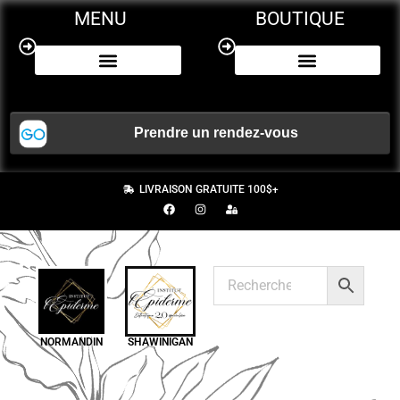
MENU
BOUTIQUE
NOS SERVICES
CERTIFICAT CADEAU
LIVRAISON GRATUITE 100$+
NORMANDIN
SHAWINIGAN