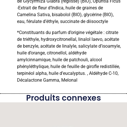
de Glycyrrhiza Glabra (réglisse) (BIO), Opuntia Ficus
-Extrait de fleur d’Indica, huile de graines de
Camelina Sativa, bisabolol (BIO), glycérine (BIO),
eau, férulate d’éthyle, succinate de diisooctyle
*Constituants du parfum d’origine végétale : citrate
de triéthyle, hydroxycitronellal, linalol laevo, acétate
de benzyle, acétate de linalyle, salicylate d’isoamyle,
huile d’orange, citronellol, aldéhyde
amylcinnamique, huile de patchouli, alcool
phényléthylique, huile de feuille de girofle redistillée,
terpinéol alpha, huile d’eucalyptus. , Aldéhyde C-10,
Décalactone Gamma, Melonal
Produits connexes