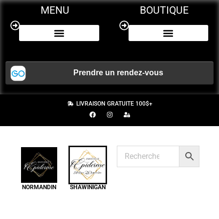
MENU
BOUTIQUE
NOS SERVICES
CERTIFICAT CADEAU
LIVRAISON GRATUITE 100$+
NORMANDIN
SHAWINIGAN