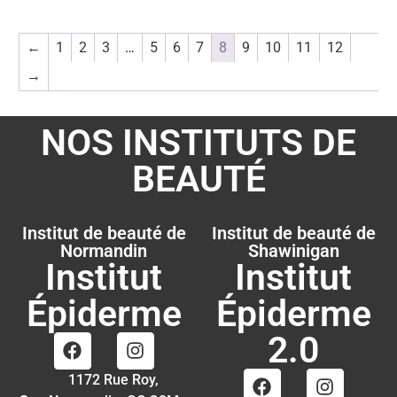
←
1
2
3
…
5
6
7
8
9
10
11
12
→
NOS INSTITUTS DE
BEAUTÉ
Institut de beauté de
Institut de beauté de
Normandin
Shawinigan
Institut
Institut
Épiderme
Épiderme
2.0
1172 Rue Roy,