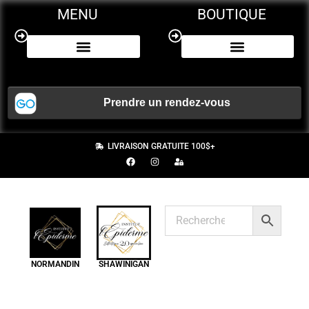
MENU
BOUTIQUE
NOS SERVICES
CERTIFICAT CADEAU
LIVRAISON GRATUITE 100$+
NORMANDIN
SHAWINIGAN