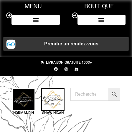
MENU
BOUTIQUE
NOS SERVICES
CERTIFICAT CADEAU
LIVRAISON GRATUITE 100$+
NORMANDIN
SHAWINIGAN